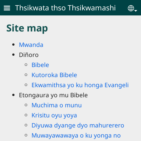
Skip to main content
Thsikwata thso Thsikwamashi
Se
Site map
Mwanda
Diñoro
Bibele
Kutoroka Bibele
Ekwamithsa yo ku honga Evangeli
Etongaura yo mu Bibele
Muchima o munu
Krisitu oyu yoya
Diyuwa dyange dyo mahurerero
Muwayawawaya o ku yonga no